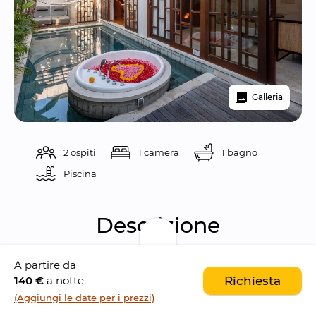
Galleria
2 ospiti
1 camera
1 bagno
Piscina 
Descrizione
A partire da
Concedetevi un'esperienza davvero 
140 €
a notte
Richiesta
romantica
 all'Asvara, un complesso di ville 
(Aggiungi le date per i prezzi)
situato a 
Ubud
, che cattura l'essenza di una 