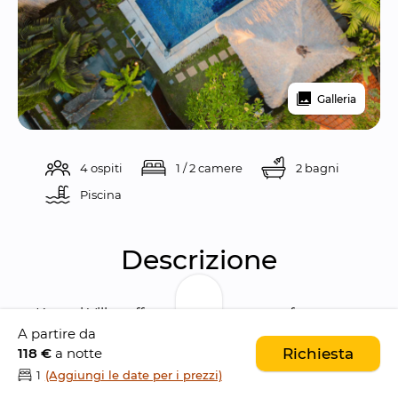
Galleria
4 ospiti
1 / 2 camere
2 bagni
Piscina 
Descrizione
Kecapi Villas offers a perfect escape for 
A partire da
families seeking a peaceful and memorable 
118 €
a notte
Richiesta
getaway in Seminyak. The spacious Two 
1
(Aggiungi le date per i prezzi)
Bedroom Villa with Private Pool and Three 