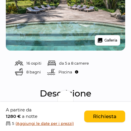
Galleria
16 ospiti
da 5 a 8 camere
8 bagni
Piscina 
Descrizione
A partire da
Nag Shampa Estate è un 
esclusivo santuario 
1280 €
a notte
Richiesta
tropicale
 di proprietà e curato da 
Sam e 
5
(Aggiungi le date per i prezzi)
Isabella Branson
, situato nel tranquillo 