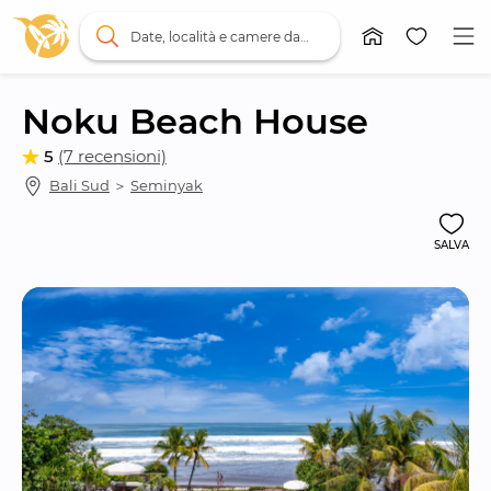
Date, località e camere da letto
Noku Beach House
5
(7 recensioni)
Bali Sud
 ＞ 
Seminyak
SALVA