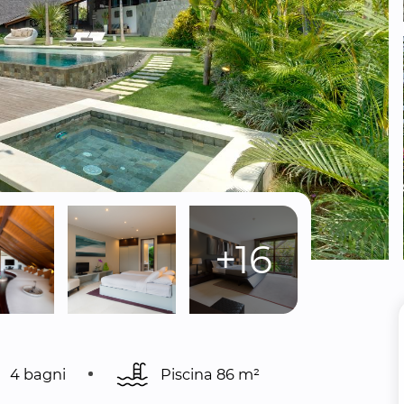
+16
4 bagni
Piscina 
86 m²