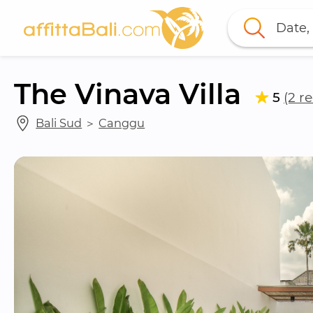
Date, 
The Vinava Villa
5
(2 r
Bali Sud
 ＞ 
Canggu