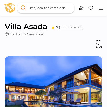
Date, località e camere da letto
Villa Asada
5
(2 recensioni)
Est Bali
 ＞ 
Candidasa
SALVA