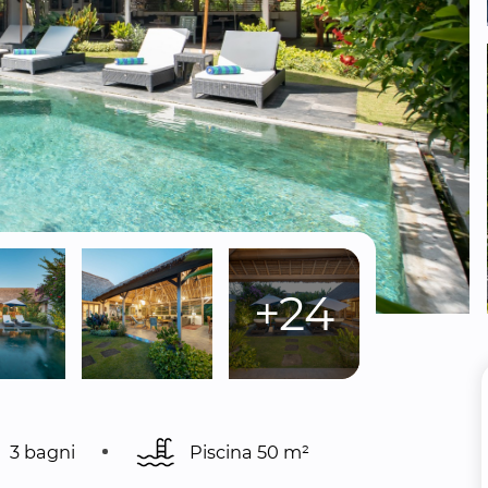
+24
3 bagni
Piscina 
50 m²