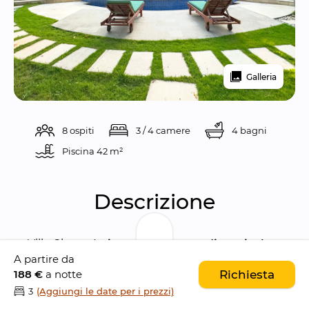
Galleria
8 ospiti
3 / 4 camere
4 bagni
Piscina 
42 m²
Descrizione
Villa Ginger è 
situata all'interno di un vicolo 
A partire da
tranquillo nei pressi di Jalan Raya Seminyak
. 
188 €
a notte
Richiesta
Una breve passeggiata vi porterà 
3
(Aggiungi le date per i prezzi)
direttamente nel 
centro di Seminyak
, una 