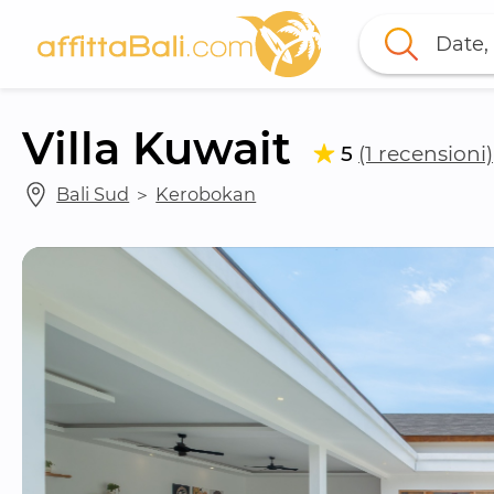
Date, 
Villa Kuwait
5
(1 recensioni)
Bali Sud
 ＞ 
Kerobokan