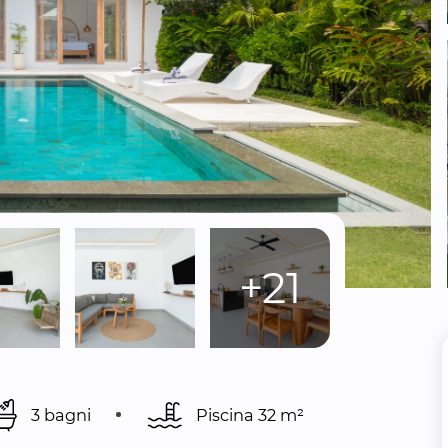
+21
3 bagni
Piscina 
32 m²