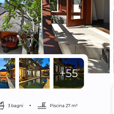
+55
3 bagni
Piscina 
27 m²