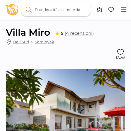
Date, località e camere da letto
Villa Miro
5
(4 recensioni)
Bali Sud
 ＞ 
Seminyak
SALVA