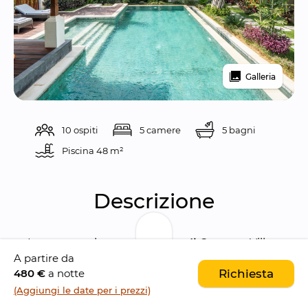
Galleria
10 ospiti
5 camere
5 bagni
Piscina 
48 m²
Descrizione
Immersa nel 
cuore vibrante di Canggu
, Villa 
A partire da
Reillo è una 
lussuosa villa con piscina a due 
480 €
a notte
Richiesta
piani
 che trasuda eleganza. Con 
cinque 
(Aggiungi le date per i prezzi)
camere da letto
, 
due grandi spazi giorno
, 