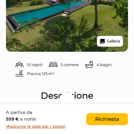
Galleria
10 ospiti
5 camere
4 bagni
Piscina 
125 m²
Descrizione
A partire da
Villa Samadhana è una 
splendida villa da 5 
559 €
a notte
Richiesta
camere da letto con vista sull'oceano
 situata 
(Aggiungi le date per i prezzi)
nel 
tranquillo villaggio costiero di Ketewel
, 