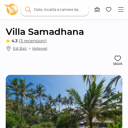
Date, località e camere da letto
Villa Samadhana
4.3
(3 recensioni)
Est Bali
 ＞ 
Ketewel
SALVA