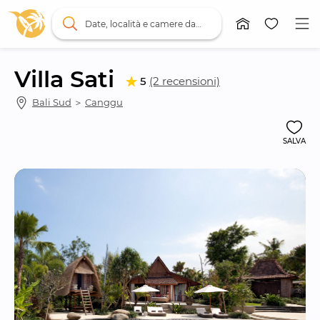
Date, località e camere da letto
Villa Sati
5
(2 recensioni)
Bali Sud
 ＞ 
Canggu
SALVA