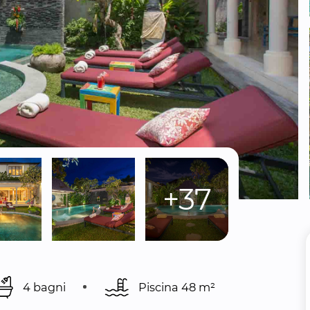
+37
4 bagni
Piscina 
48 m²