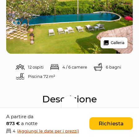
Galleria
12 ospiti
4 / 6 camere
6 bagni
Piscina 
72 m²
Descrizione
A partire da
Sungai Tinggi Beach Villa è una 
splendida 
873 €
a notte
Richiesta
villa fronte mare da 4 camere da letto
4
(Aggiungi le date per i prezzi)
situata nel tranquillo villaggio di 
Pererenan
, 