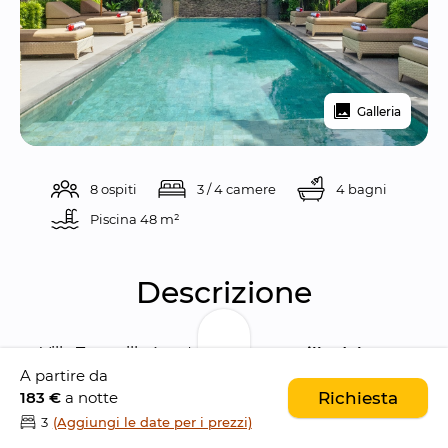
Galleria
8 ospiti
3 / 4 camere
4 bagni
Piscina 
48 m²
Descrizione
Villa Taramille è un'
affascinante villa dal 
A partire da
design tradizionale con 4 camere da letto
183 €
a notte
Richiesta
situata nel distretto centrale di 
Kerobokan
, 
3
(Aggiungi le date per i prezzi)
una zona popolare all'interno della comunità 