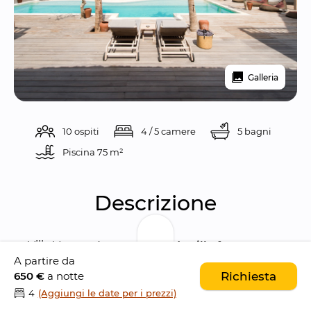
Galleria
10 ospiti
4 / 5 camere
5 bagni
Piscina 
75 m²
Descrizione
Villa Voyage è una 
splendida villa fronte 
A partire da
mare da 5 camere da letto
, situata 
650 €
a notte
Richiesta
nell'
idilliaca isola tropicale di Nusa 
4
(Aggiungi le date per i prezzi)
Lembongan
. La proprietà si trova su una 