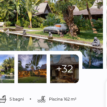
+32
5 bagni
Piscina 
162 m²