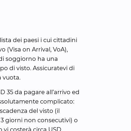
a dei paesi i cui cittadini 
vo (Visa on Arrival, VoA), 
 di soggiorno ha una 
o di visto. Assicuratevi di 
 vuota.
SD 35 da pagare all’arrivo ed 
 assolutamente complicato: 
cadenza del visto (il 
3 giorni non consecutivi) o 
o vi costerà circa USD 