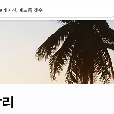
 로케이션, 베드룸 갯수
발리