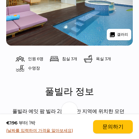
갤러리
인원 6명
침실 3개
욕실 3개
수영장 
풀빌라 정보
풀빌라 에잇 팜 빌라 2는 르기안 지역에 위치한 모던 
스타일의 3 베드룸 풀빌라입니다.
€196
부터 1박
문의하기
(날짜를 입력하여 가격을 알아보세요)
풀빌라가 위치한 르기안 지역은 스미냑과 쿠타 지역 