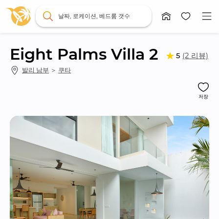
날짜, 로케이션, 베드룸 갯수
Eight Palms Villa 2
(2 리뷰)
5
발리 남부
 ＞ 
쿠타
저장