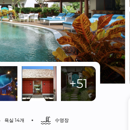
+51
욕실 14개
수영장 