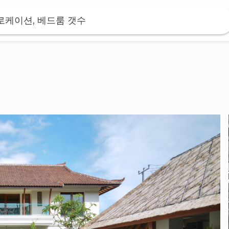
 로케이션, 베드룸 갯수