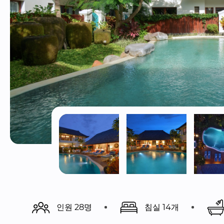
인원 28명
침실 14개