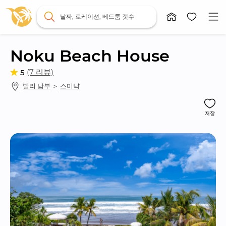
날짜, 로케이션, 베드룸 갯수
Noku Beach House
(7 리뷰)
5
발리 남부
 ＞ 
스미냑
저장