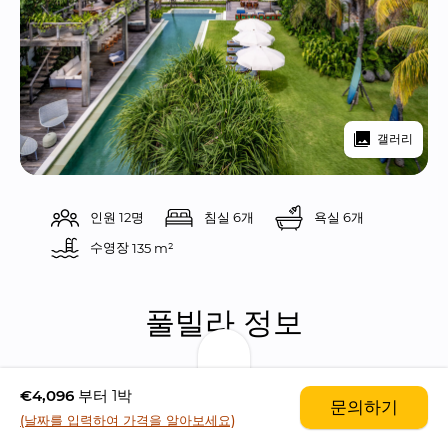
갤러리
인원 12명
침실 6개
욕실 6개
수영장 
135 m²
풀빌라 정보
풀빌라 노쿠 비치 하우스는 스미냑 해변에는 오직 하
€4,096
부터 1박
문의하기
나밖에 없는 비치프론트 풀빌라입니다.
(날짜를 입력하여 가격을 알아보세요)