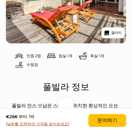
갤러리
인원 2명
침실 1개
욕실 1개
수영장 
풀빌라 정보
풀빌라 찬스 으남은 스미냑에 위치한 환상적인 오션
뷰를 갖춘 1 베드룸 풀빌라입니다.
€266
부터 1박
문의하기
(날짜를 입력하여 가격을 알아보세요)
W 호텔 바로 옆에 위치한 이 풀빌라는 선셋으로 유