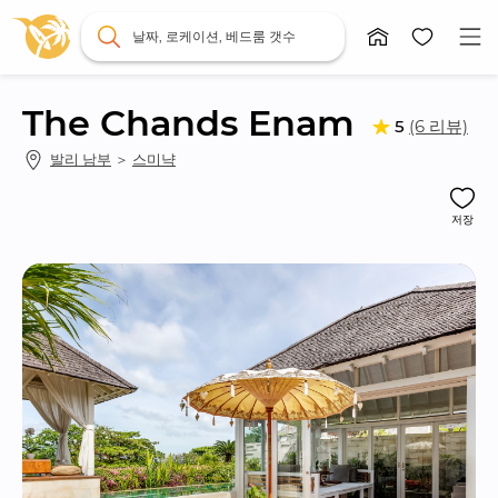
날짜, 로케이션, 베드룸 갯수
The Chands Enam
(6 리뷰)
5
발리 남부
 ＞ 
스미냑
저장