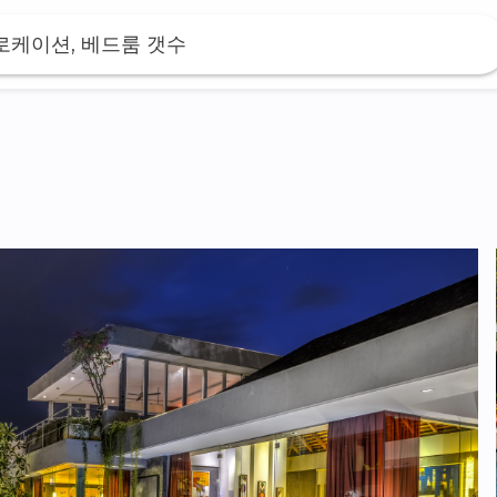
 로케이션, 베드룸 갯수