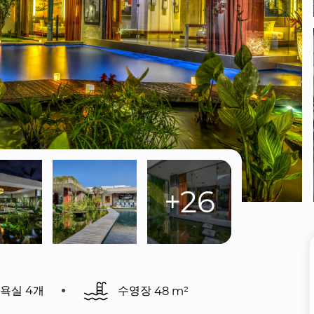
+26
욕실 4개
수영장 
48 m²