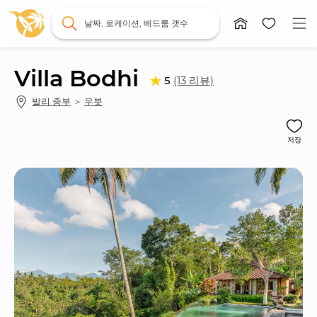
날짜, 로케이션, 베드룸 갯수
Villa Bodhi
(13 리뷰)
5
발리 중부
 ＞ 
우붓
저장