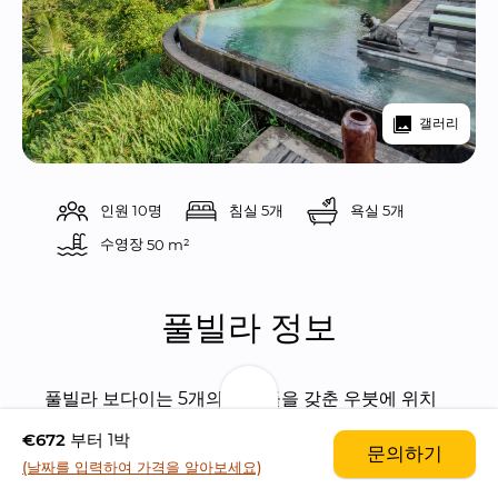
갤러리
인원 10명
침실 5개
욕실 5개
수영장 
50 m²
풀빌라 정보
풀빌라 보다이는 5개의 침실들을 갖춘 우붓에 위치
한 럭셔리 풀빌라입니다.
€672
부터 1박
문의하기
(날짜를 입력하여 가격을 알아보세요)
풀빌라 보다이는 
유명 하와이안 건축가인 아모스 코