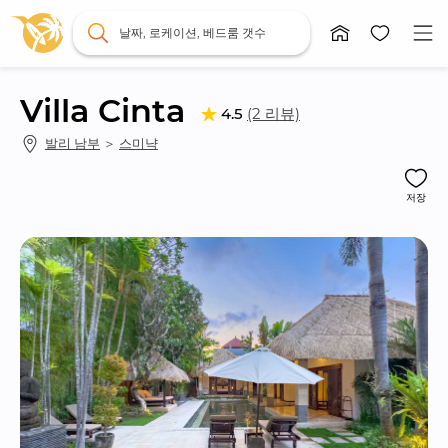
날짜, 로케이션, 베드룸 갯수
Villa Cinta
(2 리뷰)
4.5
발리 남부
 ＞ 
스미냑
저장