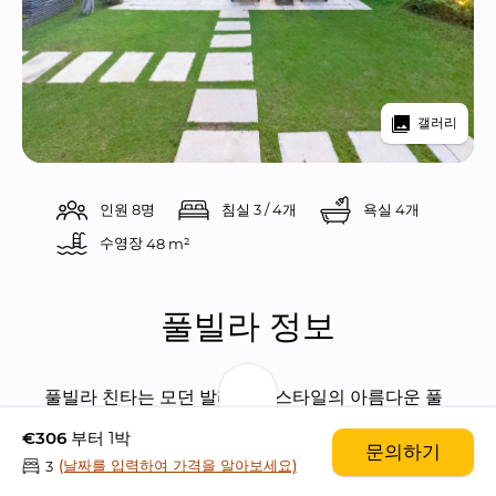
갤러리
인원 8명
침실 3 / 4개
욕실 4개
수영장 
48 m²
풀빌라 정보
풀빌라 친타는 모던 발리니즈 스타일의 아름다운 풀
빌라입니다.
€306
부터 1박
문의하기
(날짜를 입력하여 가격을 알아보세요)
3
풀빌라 친타는 잘란 두루파디에 위치해있으며, 이 지