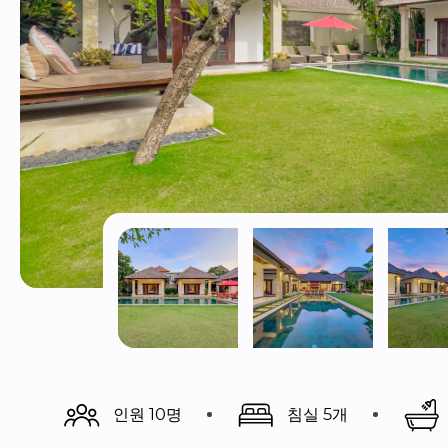
인원 10명
침실 5개