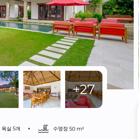
+27
욕실 5개
수영장 
50 m²