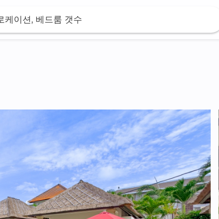
 로케이션, 베드룸 갯수