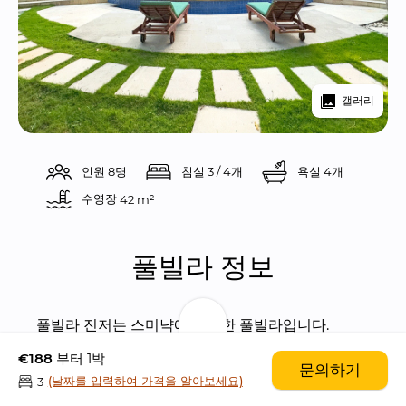
갤러리
인원 8명
침실 3 / 4개
욕실 4개
수영장 
42 m²
풀빌라 정보
풀빌라 진저는 스미냑에 위치한 풀빌라입니다.
풀빌라에서 아주 가까운 거리에 스미냑의 유명 슈퍼
€188
부터 1박
문의하기
마켓인 빈땅 슈퍼마켓이 위치해 있습니다.
(날짜를 입력하여 가격을 알아보세요)
3