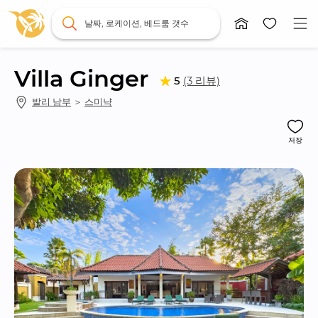
날짜, 로케이션, 베드룸 갯수
Villa Ginger
(3 리뷰)
5
발리 남부
 ＞ 
스미냑
저장