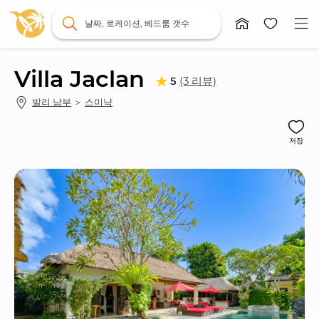
날짜, 로케이션, 베드룸 갯수
Villa Jaclan
(3 리뷰)
5
발리 남부
 ＞ 
스미냑
저장