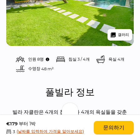
갤러리
인원 8명
침실 3 / 4개
욕실 4개
수영장 
48 m²
풀빌라 정보
빌라 자클란은 4개의 침실들과 4개의 욕실들을 갖춘 
모던한 발리니즈 스타일의 휴양지 느낌이 물씬 나는 
€179
부터 1박
문의하기
아름다운 풀빌라입니다.
(날짜를 입력하여 가격을 알아보세요)
3