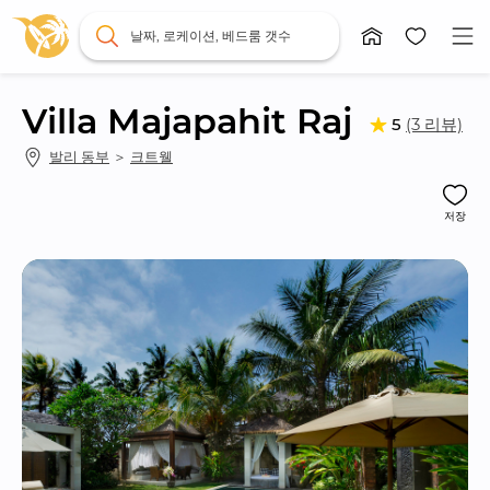
날짜, 로케이션, 베드룸 갯수
Villa Majapahit Raj
(3 리뷰)
5
발리 동부
 ＞ 
크트웰
저장