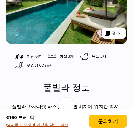
갤러리
인원 6명
침실 3개
욕실 3개
수영장 
60 m²
풀빌라 정보
풀빌라 마자파힛 라즈는 크트웰 비치에 위치한 럭셔
리 3 베드룸 풀빌라입니다.
€160
부터 1박
문의하기
(날짜를 입력하여 가격을 알아보세요)
사누르에서 가까운 크트웰 지역에 위치한 이 풀빌라