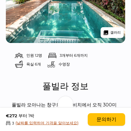
갤러리
인원 12명
3개부터 6개까지
욕실 6개
수영장 
풀빌라 정보
풀빌라 모아나는 창구의 에코 비치에서 오직 300미
터 거리에 위치한 스타일리시한 6 베드룸 풀빌라입
€272
부터 1박
문의하기
니다.
(날짜를 입력하여 가격을 알아보세요)
3