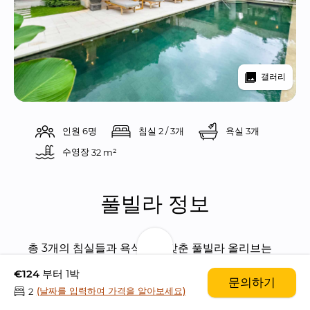
갤러리
인원 6명
침실 2 / 3개
욕실 3개
수영장 
32 m²
풀빌라 정보
총 3개의 침실들과 욕식들을 갖춘 풀빌라 올리브는 
제일 패셔너블하며 럭셔리한 스미냑에 위치하고 있
€124
부터 1박
문의하기
습니다. 풀빌라 올리브에서 해변까진 걸어서 오직 10
(날짜를 입력하여 가격을 알아보세요)
2
분 밖에 걸리지 않으며, 주위엔 유명한 레스토랑들과 