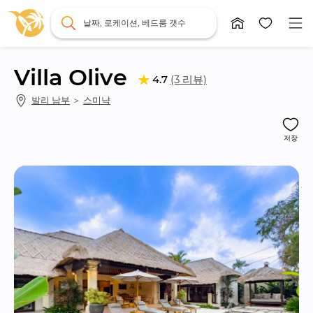
날짜, 로케이션, 베드룸 갯수
Villa Olive
(3 리뷰)
4.7
발리 남부
 ＞ 
스미냑
저장