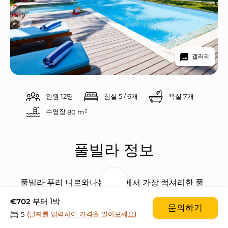
갤러리
인원 12명
침실 5 / 6개
욕실 7개
수영장 
80 m²
풀빌라 정보
풀빌라 푸리 니르와나는 발리에서 가장 럭셔리한 풀
빌라들 중 하나입니다. 너무나 멋진 오션 프론트 풀빌
€702
부터 1박
문의하기
라인 푸리 니르와나는 발리 섬의 동쪽에 위치한 추추
(날짜를 입력하여 가격을 알아보세요)
5
칸 이라는 빌리지에 위치하고 있습니다. 스미냑에서 