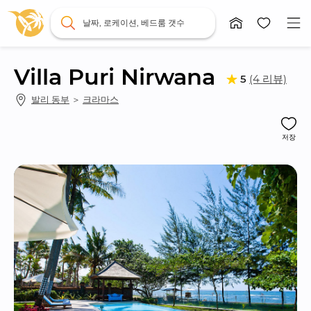
날짜, 로케이션, 베드룸 갯수
Villa Puri Nirwana
(4 리뷰)
5
발리 동부
 ＞ 
크라마스
저장