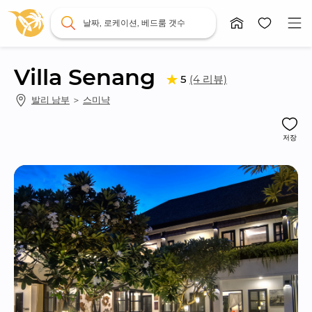
날짜, 로케이션, 베드룸 갯수
Villa Senang
(4 리뷰)
5
발리 남부
 ＞ 
스미냑
저장