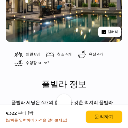
갤러리
인원 8명
침실 4개
욕실 4개
수영장 
60 m²
풀빌라 정보
풀빌라 세낭은 4개의 침실들을 갖춘 럭셔리 풀빌라
입니다.
€322
부터 1박
문의하기
(날짜를 입력하여 가격을 알아보세요)
최고의 선호 로케이션인 스미냑 그 중에서도 센트럴 