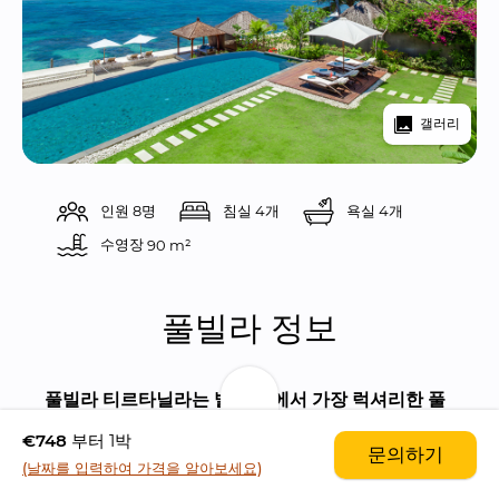
갤러리
인원 8명
침실 4개
욕실 4개
수영장 
90 m²
풀빌라 정보
풀빌라 티르타닐라는 발리 섬에서 가장 럭셔리한 풀
빌라들 중 하나로 꼽히는 풀빌라입니다.
 위치는 찬디
€748
부터 1박
문의하기
다사에 (짠디다사) 위치해 있으며, 이 지역은 관광객
(날짜를 입력하여 가격을 알아보세요)
들로 붐비는 지역에서 떨어져 있으며, 발리의 동쪽, 