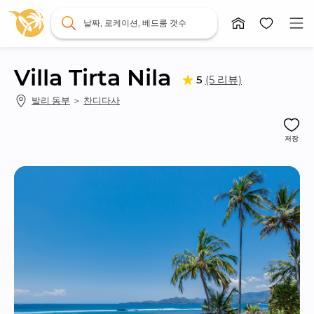
날짜, 로케이션, 베드룸 갯수
Villa Tirta Nila
(5 리뷰)
5
발리 동부
 ＞ 
찬디다사
저장