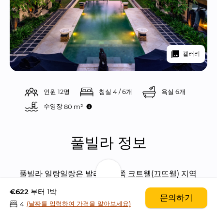
갤러리
인원 12명
침실 4 / 6개
욕실 6개
수영장 
80 m²
풀빌라 정보
풀빌라 일랑일랑은 발리의 동쪽 크트웰(끄뜨웰) 지역
에 위치한 고급스러운 6베드룸 비치 프론트 풀빌라
€622
부터 1박
문의하기
입니다.
(날짜를 입력하여 가격을 알아보세요)
4