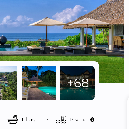
+68
11 bagni
Piscina 