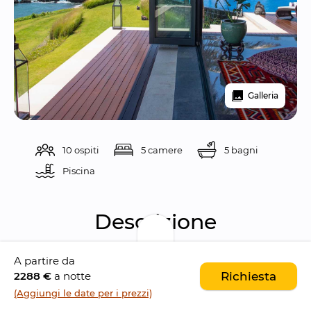
Galleria
10 ospiti
5 camere
5 bagni
Piscina 
Descrizione
A partire da
Tirtha Bayu Villa II è una 
spettacolare villa di 
2288 €
a notte
Richiesta
lusso con cinque camere da letto
, situata 
(Aggiungi le date per i prezzi)
sulle 
scogliere della spiaggia di Cemagi
, 