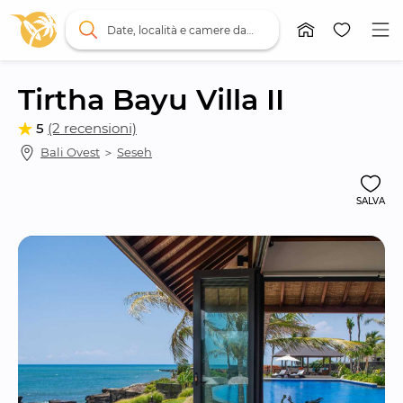
Date, località e camere da letto
Tirtha Bayu Villa II
5
(2 recensioni)
Bali Ovest
 ＞ 
Seseh
SALVA