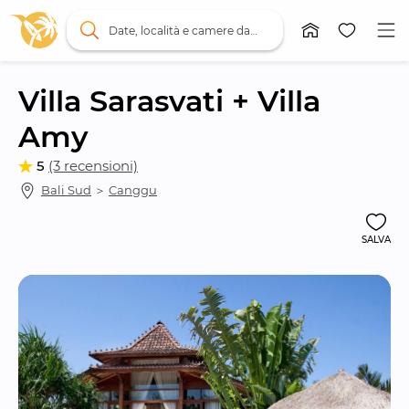
Date, località e camere da letto
Villa Sarasvati + Villa 
Amy
5
(3 recensioni)
Bali Sud
 ＞ 
Canggu
SALVA