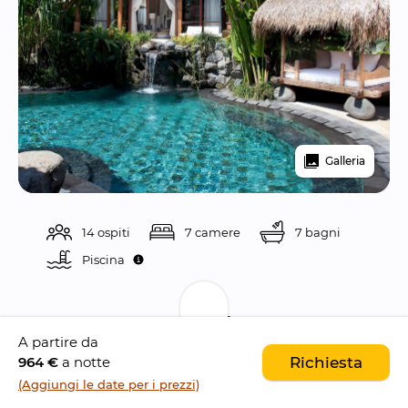
Galleria
14 ospiti
7 camere
7 bagni
Piscina 
Descrizione
A partire da
964 €
a notte
Richiesta
Il Dea Villas Estate è un 
magnifico e lussuoso 
(Aggiungi le date per i prezzi)
complesso di ville situato a Canggu
, 