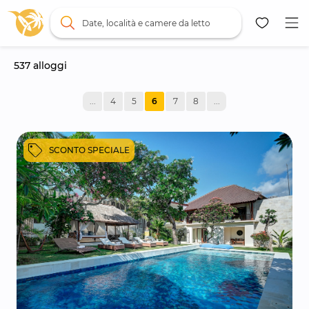
Date, località e camere da letto
537
 alloggi
Mappa
...
4
5
6
7
8
...
SCONTO SPECIALE