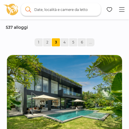
Date, località e camere da letto
537
 alloggi
Mappa
1
2
3
4
5
6
...