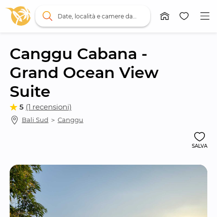
Date, località e camere da letto
Canggu Cabana - 
Grand Ocean View 
Suite
5
(1 recensioni)
Bali Sud
 ＞ 
Canggu
SALVA