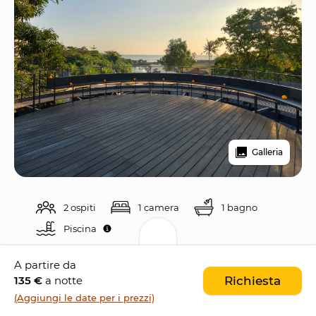
Galleria
2 ospiti
1 camera
1 bagno
Piscina 
A partire da
Descrizione
135 €
a notte
Richiesta
(Aggiungi le date per i prezzi)