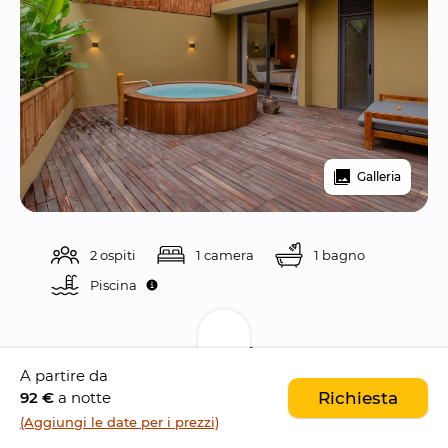
Galleria
2 ospiti
1 camera
1 bagno
Piscina 
Descrizione
A partire da
92 €
a notte
Richiesta
Canggu Cabana
 è un moderno resort con un 
(Aggiungi le date per i prezzi)
sorprendente design architettonico
, situato 