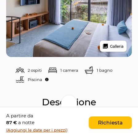
Galleria
2 ospiti
1 camera
1 bagno
Piscina 
Descrizione
A partire da
Canggu Cabana
 è un moderno resort con un 
87 €
a notte
Richiesta
sorprendente design architettonico
, situato 
(Aggiungi le date per i prezzi)
nel 
cuore di Canggu
, l'animato enclave 