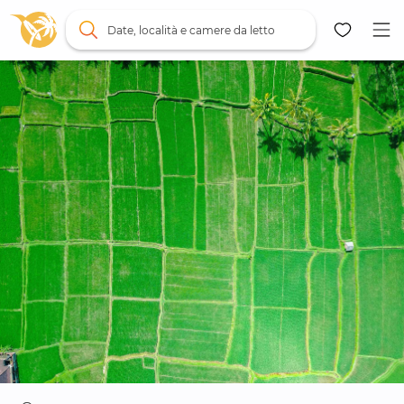
Date, località e camere da letto
Mappa