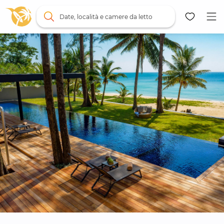
Date, località e camere da letto
Mappa