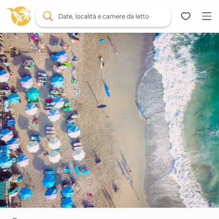
Date, località e camere da letto
Mappa